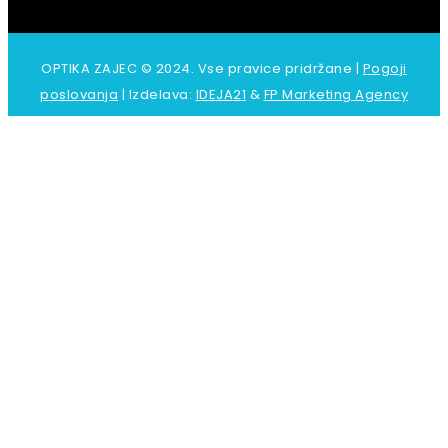
OPTIKA ZAJEC © 2024. Vse pravice pridržane |
Pogoji
poslovanja
| Izdelava:
IDEJA21
&
FP Marketing Agency