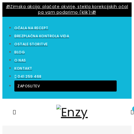
🎁Zimska akcija: plačate okvirje, stekla korekcijskih očal
pa vam podarimo (klik)!🎁
OČALA NA RECEPT
BREZPLAČNA KONTROLA VIDA
OSTALE STORITVE
BLOG
O NAS
KONTAKT
041 259 468
ZAPOSLITEV