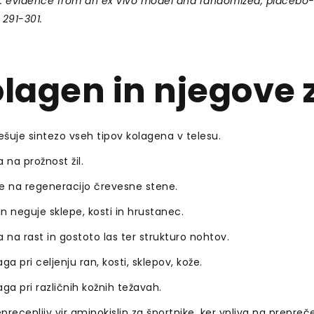
: evidence from an ex vivo model and randomized, placebo-co
: 291-301.
lagen in njegove z
šuje sintezo vseh tipov kolagena v telesu.
a na prožnost žil.
e na regeneracijo črevesne stene.
 in neguje sklepe, kosti in hrustanec.
a na rast in gostoto las ter strukturo nohtov.
a pri celjenju ran, kosti, sklepov, kože.
a pri različnih kožnih težavah.
precenljiv vir aminokislin za športnike, ker vpliva na prepre