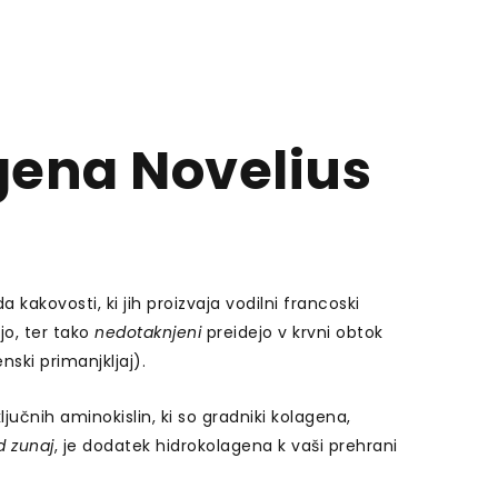
gena Novelius
 kakovosti, ki jih proizvaja vodilni francoski
jo, ter tako
nedotaknjeni
preidejo v krvni obtok
nski primanjkljaj).
čnih aminokislin, ki so gradniki kolagena,
d
zunaj
, je dodatek hidrokolagena k vaši prehrani