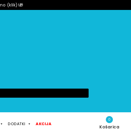
mo (klik)!🎁
0
DODATKI
AKCIJA
Košarica