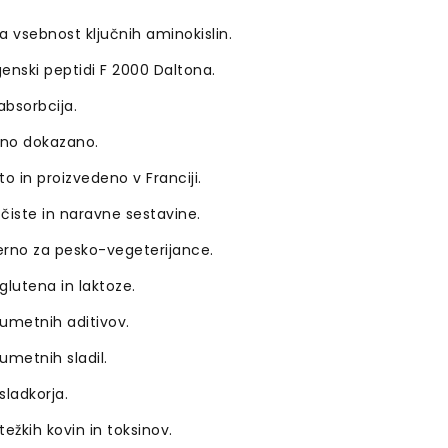
a vsebnost ključnih aminokislin.
enski peptidi F 2000 Daltona.
bsorbcija.
čno dokazano.
to in proizvedeno v Franciji.
čiste in naravne sestavine.
erno za pesko-vegeterijance.
glutena in laktoze.
umetnih aditivov.
umetnih sladil.
sladkorja.
težkih kovin in toksinov.