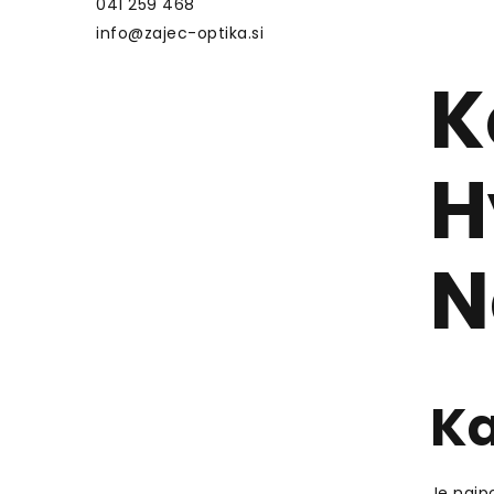
041 259 468
info@zajec-optika.si
K
H
N
Ka
Je najp