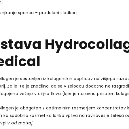
ni
jkanje spanca – predelani sladkorji
stava Hydrocolla
dical
lagen je sestavljen iz kolagenskih peptidov najvišjega razreda
rij. Za le-te je značilno, da se v želodcu dodatno ne razgradi
ilagojeno vežejo v ciljna tkiva (kjer je naravno prisoten kolage
llagen je obogaten z optimalnim razmerjem koncentratov klju
ko sodobna kozmetika lahko vpliva na ravnovesje telesa
o
 vpliv
od
znotraj
.