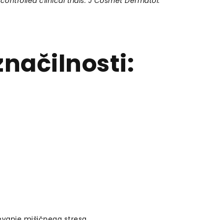
ntrolled clinical trials. J Cosmet Dermatol.
načilnosti:
čevanje mišičnega stresa.