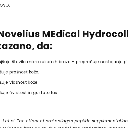
 GSO.
Novelius MEdical Hydrocoll
azano, da:
šuje število mikro reliefnih brazd – preprečuje nastajanje g
jšuje prožnost kože,
jšuje vlažnost kože,
jšuje čvrstost in gostoto las
n J et al. The effect of oral collagen peptide supplementatio