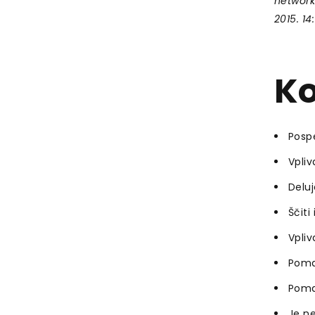
network
2015. 14
Ko
Pospe
Vpliv
Deluj
Ščiti
Vpliv
Pomag
Pomag
Je ne