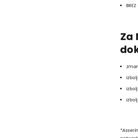
BREZ
Za 
dok
zmanj
izbol
izbol
izbol
*Asseri