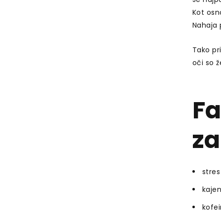
Kot osn
Nahaja p
Tako pr
oči so 
Fa
za
stres
kajen
kofei