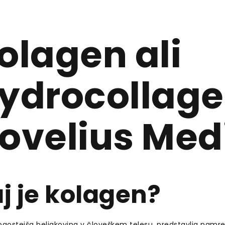
olagen ali
ydrocollag
ovelius Med
j je kolagen?
ogostejša beljakovina v človeškem telesu, predstavlja namr