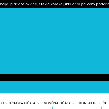
cija: plačate okvirje, stekla korekcijskih očal pa vam podari
KOREKCIJSKA OČALA
SONČNA OČALA
KONTAKTNE LEČE