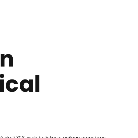
en
ical
eč okoli 30% vseh beljakovin našega organizma.