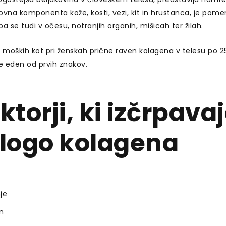
ovna komponenta kože, kosti, vezi, kit in hrustanca, je pom
a se tudi v očesu, notranjih organih, mišicah ter žilah.
i moških kot pri ženskah prične raven kolagena v telesu po 2
že eden od prvih znakov.
ktorji, ki izčrpav
logo kolagena
je
n