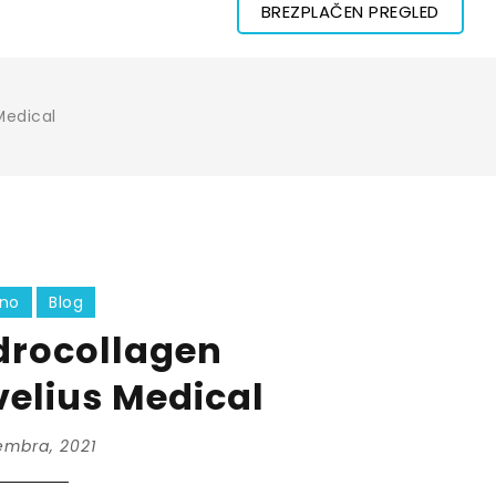
BREZPLAČEN PREGLED
Medical
lno
Blog
drocollagen
elius Medical
embra, 2021