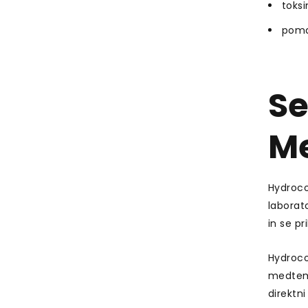
toksi
poman
Se
Me
Hydrocol
laborato
in se pr
Hydroco
medtem 
direktni