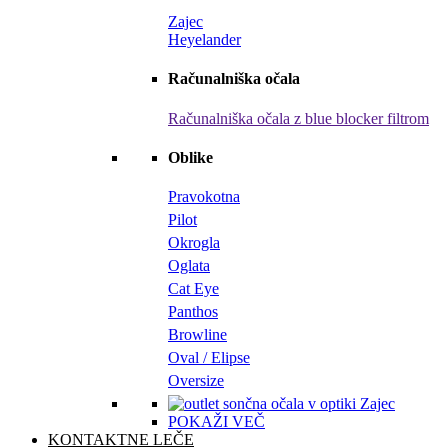
Zajec
Heyelander
Računalniška očala
Računalniška očala z blue blocker filtrom
Oblike
Pravokotna
Pilot
Okrogla
Oglata
Cat Eye
Panthos
Browline
Oval / Elipse
Oversize
POKAŽI VEČ
KONTAKTNE LEČE