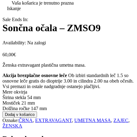
Vaša košarica je trenutno prazna
Iskanje
Sale Ends In:
Sončna očala – ZMSO9
Availability:
Na zalogi
60,00
€
Ženska extravagant plastična umetna masa.
Akcija brezplačne osnovne leče
Ob izbiri standardnih leč 1.5 so
osnovne leče gratis do dioptrije 3.00 in cilindra 2.00 na obeh očesih.
Vsi premazi in ostale nadgradnje ostanejo plačljivi.
Mere okvirja
Širina stekla
54 mm
Mostiček
21 mm
Dolžina ročke
147 mm
Dodaj v košarico
Oznake:
ČRNA
,
EXTRAVAGANT
,
UMETNA MASA
,
ZAJEC
,
ŽENSKA