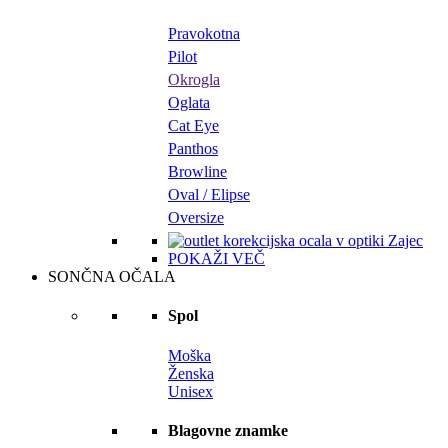
Pravokotna
Pilot
Okrogla
Oglata
Cat Eye
Panthos
Browline
Oval / Elipse
Oversize
POKAŽI VEČ
SONČNA OČALA
Spol
Moška
Ženska
Unisex
Blagovne znamke