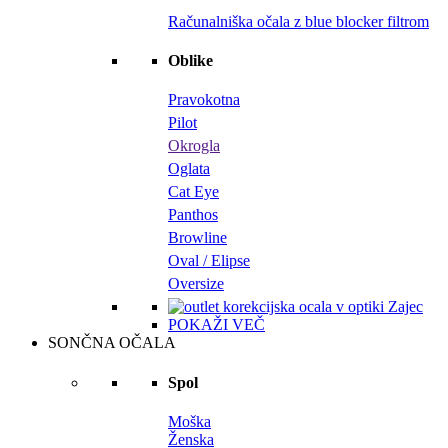
Računalniška očala z blue blocker filtrom
Oblike
Pravokotna
Pilot
Okrogla
Oglata
Cat Eye
Panthos
Browline
Oval / Elipse
Oversize
POKAŽI VEČ
SONČNA OČALA
Spol
Moška
Ženska