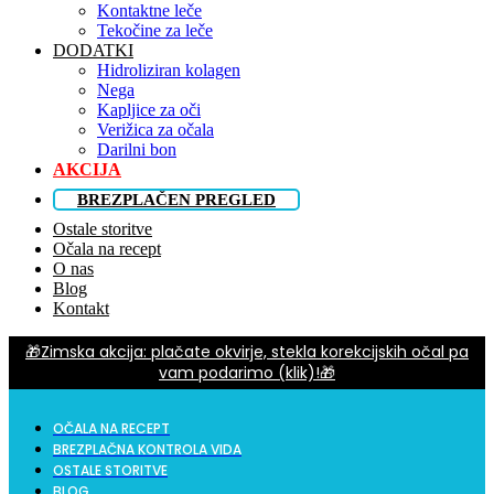
Kontaktne leče
Tekočine za leče
DODATKI
Hidroliziran kolagen
Nega
Kapljice za oči
Verižica za očala
Darilni bon
AKCIJA
BREZPLAČEN PREGLED
Ostale storitve
Očala na recept
O nas
Blog
Kontakt
🎁Zimska akcija: plačate okvirje, stekla korekcijskih očal pa
vam podarimo (klik)!🎁
OČALA NA RECEPT
BREZPLAČNA KONTROLA VIDA
OSTALE STORITVE
BLOG