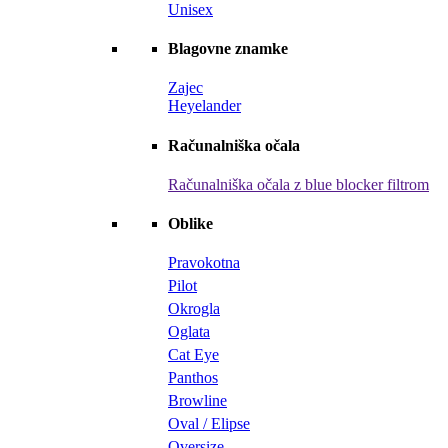
Unisex
Blagovne znamke
Zajec
Heyelander
Računalniška očala
Računalniška očala z blue blocker filtrom
Oblike
Pravokotna
Pilot
Okrogla
Oglata
Cat Eye
Panthos
Browline
Oval / Elipse
Oversize