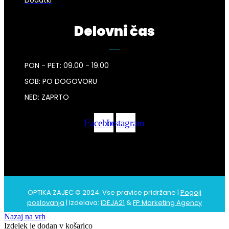
Dodatki
Delovni čas
PON - PET: 09.00 - 19.00
SOB: PO DOGOVORU
NED: ZAPRTO
Facebook
Instagram
OPTIKA ZAJEC © 2024. Vse pravice pridržane |
Pogoji
poslovanja
| Izdelava:
IDEJA21
&
FP Marketing Agency
Nazaj na vrh
Izdelek je dodan v košarico