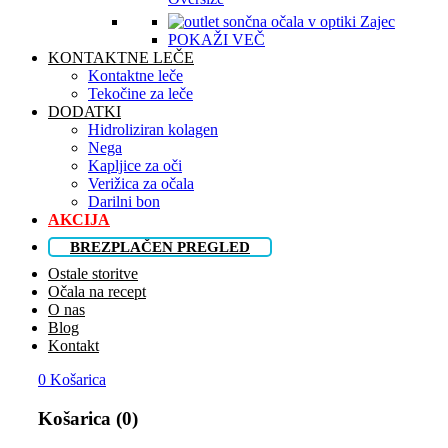
POKAŽI VEČ
KONTAKTNE LEČE
Kontaktne leče
Tekočine za leče
DODATKI
Hidroliziran kolagen
Nega
Kapljice za oči
Verižica za očala
Darilni bon
AKCIJA
BREZPLAČEN PREGLED
Ostale storitve
Očala na recept
O nas
Blog
Kontakt
0
Košarica
Košarica (0)