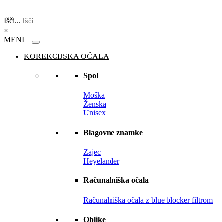
Išči...
×
KOREKCIJSKA OČALA
Spol
Moška
Ženska
Unisex
Blagovne znamke
Zajec
Heyelander
Računalniška očala
Računalniška očala z blue blocker filtrom
Oblike