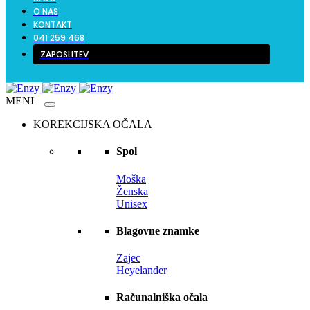
O NAS
KONTAKT
041 259 468
ZAPOSLITEV
KOREKCIJSKA OČALA
Spol
Moška
Ženska
Unisex
Blagovne znamke
Zajec
Heyelander
Računalniška očala