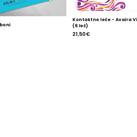
IZBERI MOŽNOST
Kontaktne leče - Avaira Vi
SELECT OPTIONS
 boni
(6 leč)
21,50
€