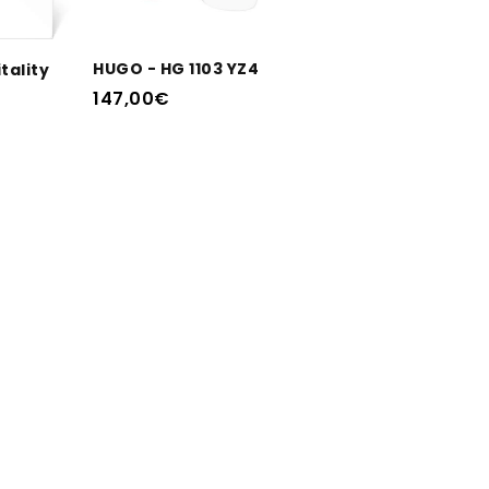
DODAJ V KOŠARICO
I
HUGO - HG 1103 YZ4
tality
147,00
€