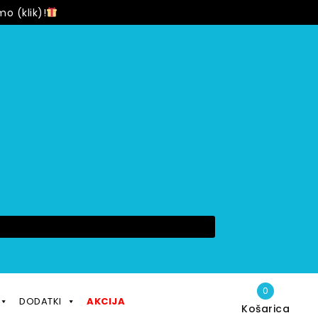
o (klik)!
0
DODATKI
AKCIJA
Košarica