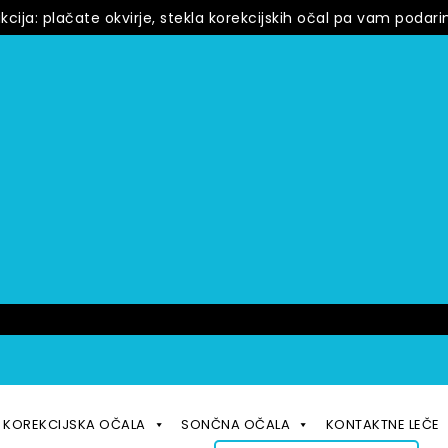
kcija: plačate okvirje, stekla korekcijskih očal pa vam podarim
KOREKCIJSKA OČALA
SONČNA OČALA
KONTAKTNE LEČE